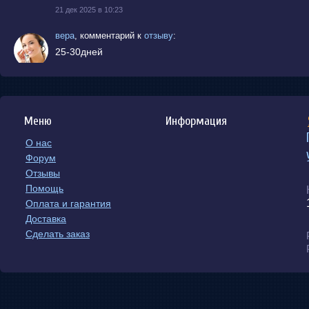
21 дек 2025 в 10:23
вера
,
комментарий к
отзыву
:
25-30дней
20 окт 2025 в 16:17
Irina
,
в отзывах
:
Добрый день! сколько по времени сейчас идет посылка
Меню
Информация
20 окт 2025 в 7:26
О нас
план праздника
,
новости сайта
:
Форум
января мы в будем отдыхать
карго тоже 
22
,
Отзывы
заказ
данный я напишу вам
после праздник
,
,
Помощь
заказ
Мы работаем и проверяем
.
.
Оплата и гарантия
18 янв 2025 в 12:16
Доставка
Сделать заказ
1юань=13,6рубли
,
новости сайта
:
Сегодня курс 1юань=13,6р (2024/09/20)
20 сен 2024 в 11:04
С Забайкальске только отправим деловые линии и SKD К