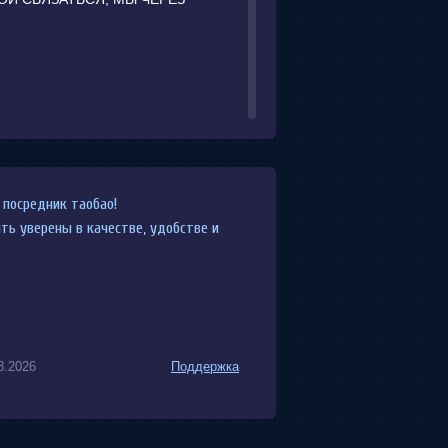
{CUSTOM_COUNTER}
посредник таобао!
ть уверены в качестве, удобстве и
 силах быстро создавать
в сроке вы можно создавать
8.2026
Поддержка