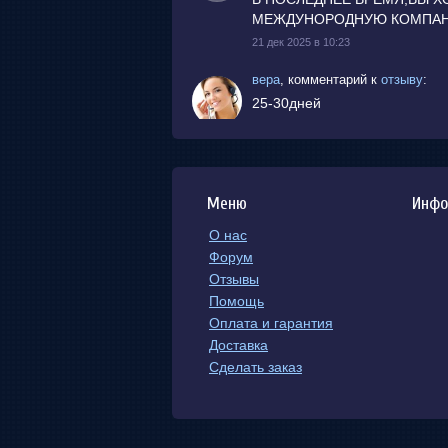
МЕЖДУНОРОДНУЮ КОМПАНИ
21 дек 2025 в 10:23
вера
,
комментарий к
отзыву
:
25-30дней
20 окт 2025 в 16:17
Irina
,
в отзывах
:
Добрый день! сколько по вре
Меню
Инфо
20 окт 2025 в 7:26
О нас
план праздника
,
новости сайта
:
Форум
января мы в будем о
22
Отзывы
заказ
данный я напишу
,
Помощь
заказ
Мы работаем и п
.
Оплата и гарантия
18 янв 2025 в 12:16
Доставка
Сделать заказ
1юань=13,6рубли
,
новости сайт
Сегодня курс 1юань=13,6р (2
20 сен 2024 в 11:04