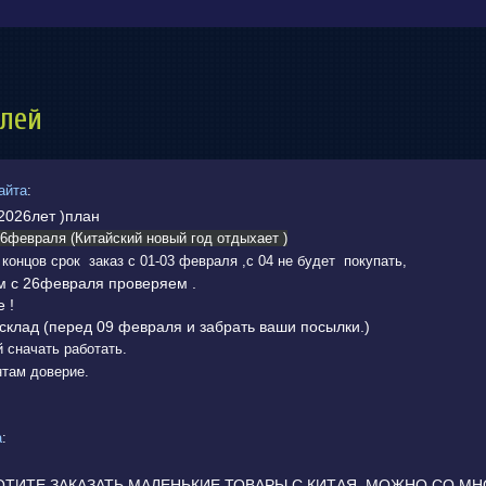
елей
айта
:
2026лет )план
6февраля (Китайский новый год отдыхает )
концов срок заказ с 01-03 февраля ,с 04 не будет покупать,
м с 26февраля проверяем .
 !
склад (перед 09 февраля и забрать ваши посылки.)
 сначать работать.
нтам доверие.
а
:
ОТИТЕ ЗАКАЗАТЬ МАЛЕНЬКИЕ ТОВАРЫ С КИТАЯ ,МОЖНО СО МН