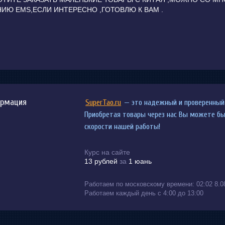
Ю EMS,ЕСЛИ ИНТЕРЕСНО ,ГОТОВЛЮ К ВАМ .
мени сейчас идет посылка?
рмация
SuperTao.ru
— это надежный и проверенный 
Приобретая товары через нас Вы можете бы
скорости нашей работы!
тдыхать
карго тоже с
января отдыхает
Пожалуйста в
,
22
.
 вам
после праздника
февраля работаем
мы отдыхали 
,
7
,
Курс на сайте
роверяем
.
13 рублей
за
1 юань
Работаем по московскому времени:
02:02 8.0
а
:
Работаем каждый день с 4:00 до 13:00
024/09/20)