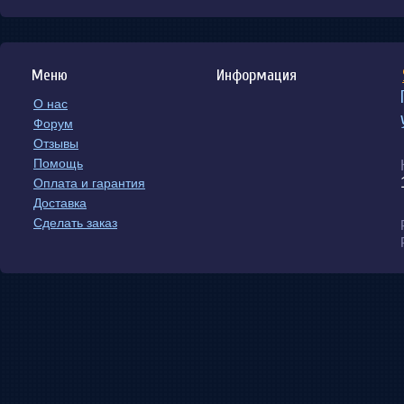
20 окт 2025 в 16:17
Irina
,
в отзывах
:
Добрый день! сколько по времени сейчас идет посылка
Меню
Информация
20 окт 2025 в 7:26
О нас
план праздника
,
новости сайта
:
Форум
января мы в будем отдыхать
карго тоже 
22
,
Отзывы
заказ
данный я напишу вам
после праздник
,
,
Помощь
заказ
Мы работаем и проверяем
.
.
Оплата и гарантия
18 янв 2025 в 12:16
Доставка
Сделать заказ
1юань=13,6рубли
,
новости сайта
:
Сегодня курс 1юань=13,6р (2024/09/20)
20 сен 2024 в 11:04
С Забайкальске только отправим деловые линии и SKD К
С нами сотрудничество партнёры пожалуйста внимание 
только с Китае в Забайкальска доставки дорого,с тр
(минимальный заказ меньше 5 кг тоже слишком дорого
лини дорого,можно больше весов заказать сообщите о
компанию. Особенный внимание ,мы не знаем тариф в 