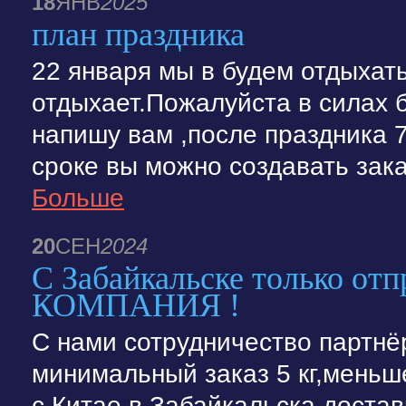
18
ЯНВ
2025
план праздника
22 января мы в будем отдыхать
отдыхает.Пожалуйста в силах 
напишу вам ,после праздника 
сроке вы можно создавать зак
Больше
20
СЕН
2024
С Забайкальске только от
КОМПАНИЯ !
С нами сотрудничество партнё
минимальный заказ 5 кг,меньше
с Китае в Забайкальска достав