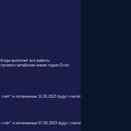
4года выполнит все работы.
встртимся китайским новом годом.Если
 счёт" и оплаченные 11.05.2023 будут считаться по новому курсу 11,7р 
т счёт" и оплаченные 07.05.2023 будут считаться по новому курсу 11,8р 