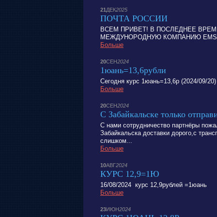
21
ДЕК
2025
ПОЧТА РОССИИ
ВСЕМ ПРИВЕТ! В ПОСЛЕДНЕЕ ВРЕМ
МЕЖДУНОРОДНУЮ КОМПАНИЮ EMS,Е
Больше
20
СЕН
2024
1юань=13,6рубли
Сегодня курс 1юань=13,6р (2024/09/20)
Больше
20
СЕН
2024
С Забайкальске только отпр
С нами сотрудничество партнёры пожал
Забайкальска доставки дорого,с тран
слишком...
Больше
10
АВГ
2024
КУРС 12,9=1Ю
16/08/2024 курс 12,9рублей =1юань
Больше
23
ИЮН
2024