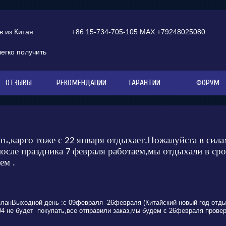
 из Китая
+86 15-734-705-105 MAX:+79248025080
легко получить
ОТЗЫВЫ
РЕКОМЕНДАЦИИ
ГАРАНТИИ
ФОРУМ
ть
карго тоже с
января отдыхает
Пожалуйста в сила
,
22
.
после праздника
февраля работаем
мы отдыхали в сро
7
,
яем
.
планВыходной день :с 09февраля -26февраля (Китайский новый год отды
 04 не будет покупать,все отправили заказ,мы будем с 26февраля провер